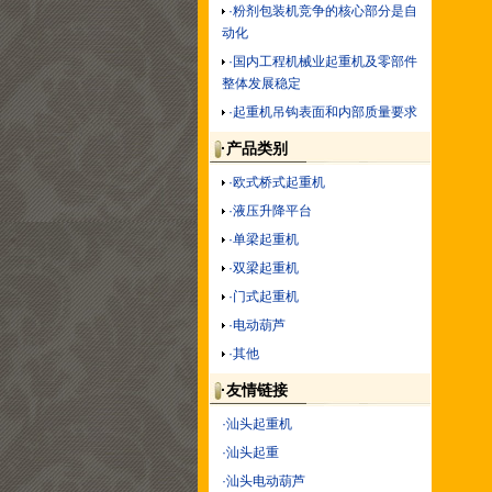
·粉剂包装机竞争的核心部分是自
动化
·国内工程机械业起重机及零部件
整体发展稳定
·起重机吊钩表面和内部质量要求
·产品类别
·欧式桥式起重机
·液压升降平台
·单梁起重机
·双梁起重机
·门式起重机
·电动葫芦
·其他
·友情链接
·汕头起重机
·汕头起重
·汕头电动葫芦