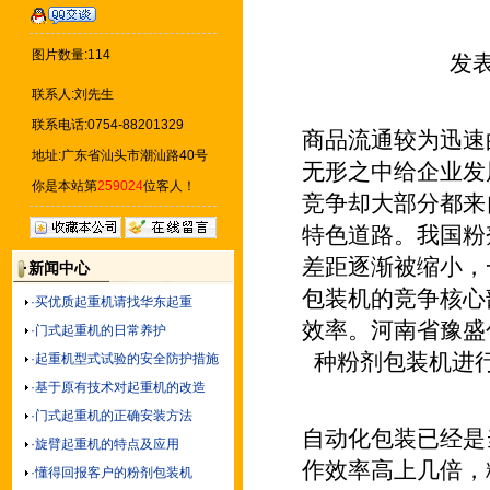
图片数量:114
发表
联系人:刘先生
联系电话:0754-88201329
商品流通较为迅速
地址:广东省汕头市潮汕路40号
无形之中给企业发
你是本站第
259024
位客人！
竞争却大部分都来
特色道路。我国粉
差距逐渐被缩小，
·新闻中心
包装机的竞争核心
·买优质起重机请找华东起重
效率。河南省豫盛
·门式起重机的日常养护
种粉剂包装机进
·起重机型式试验的安全防护措施
·基于原有技术对起重机的改造
·门式起重机的正确安装方法
自动化包装已经是
·旋臂起重机的特点及应用
作效率高上几倍，
·懂得回报客户的粉剂包装机