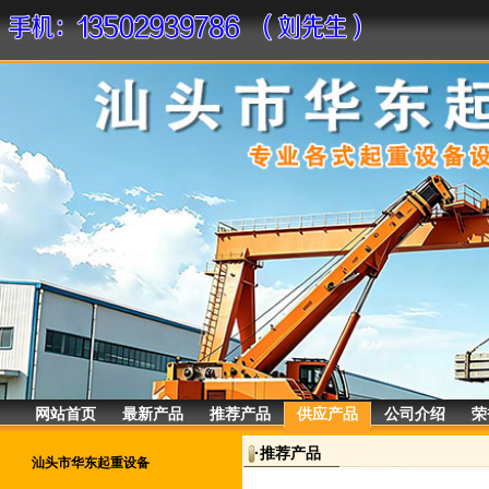
网站首页
最新产品
推荐产品
供应产品
公司介绍
荣
·
推荐产品
汕头市华东起重设备