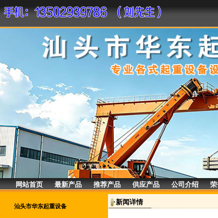
网站首页
最新产品
推荐产品
供应产品
公司介绍
荣
·
新闻详情
汕头市华东起重设备