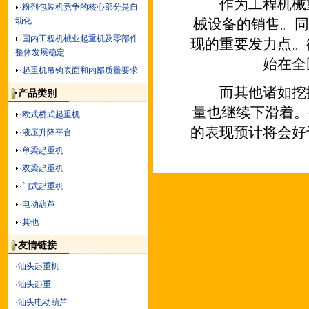
作为工程机械重
·粉剂包装机竞争的核心部分是自
动化
械设备的销售。同
·国内工程机械业起重机及零部件
现的重要发力点。
整体发展稳定
始在全
·起重机吊钩表面和内部质量要求
而其他诸如挖掘
·产品类别
量也继续下滑着。
·欧式桥式起重机
的表现预计将会好
·液压升降平台
·单梁起重机
·双梁起重机
·门式起重机
·电动葫芦
·其他
·友情链接
·汕头起重机
·汕头起重
·汕头电动葫芦