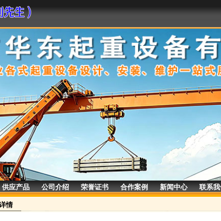
供应产品
公司介绍
荣誉证书
合作案例
新闻中心
联系我
详情