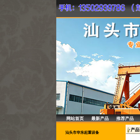
网站首页
最新产品
推荐产品
·
产品
汕头市华东起重设备