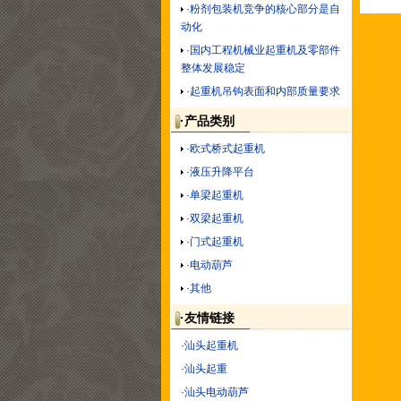
·粉剂包装机竞争的核心部分是自
动化
·国内工程机械业起重机及零部件
整体发展稳定
·起重机吊钩表面和内部质量要求
·产品类别
·欧式桥式起重机
·液压升降平台
·单梁起重机
·双梁起重机
·门式起重机
·电动葫芦
·其他
·友情链接
·汕头起重机
·汕头起重
·汕头电动葫芦